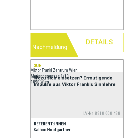
DETAILS
Nachmeldung
3UE
Viktor Frankl Zentrum Wien
Mariannengasse 1/13
Wozu sich einsetzen? Ermutigende
1090 Wien
Impulse aus Viktor Frankls Sinnlehre
LV-Nr. 8810 000 488
REFERENT:INNEN
Kathrin
Hopfgartner