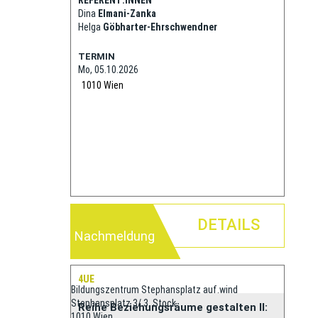
REFERENT:INNEN
Dina
Elmani-Zanka
Helga
Göbharter-Ehrschwendner
TERMIN
Mo, 05.10.2026
1010
Wien
DETAILS
Nachmeldung
4UE
Bildungszentrum Stephansplatz auf.wind
Stephansplatz 3/ 3. Stock
Reihe Beziehungsräume gestalten II:
1010 Wien