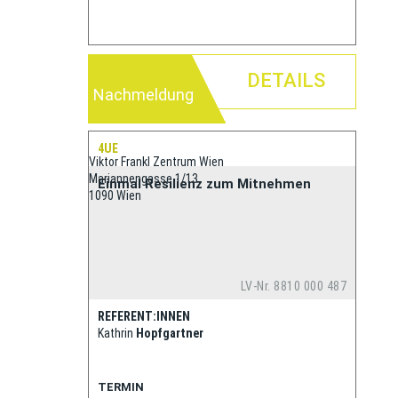
DETAILS
Nachmeldung
4UE
Viktor Frankl Zentrum Wien
Mariannengasse 1/13
Einmal Resilienz zum Mitnehmen
1090 Wien
LV-Nr. 8810 000 487
REFERENT:INNEN
Kathrin
Hopfgartner
TERMIN