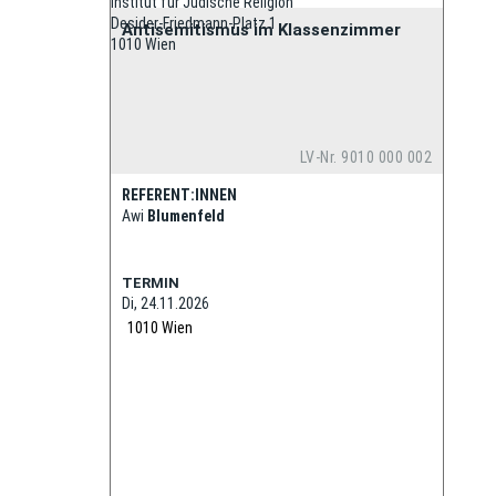
Institut für Jüdische Religion
Desider-Friedmann-Platz 1
Antisemitismus im Klassenzimmer
1010 Wien
LV-Nr. 9010 000 002
REFERENT:INNEN
Awi
Blumenfeld
TERMIN
Di, 24.11.2026
1010
Wien