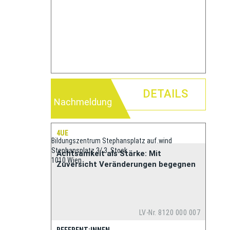
DETAILS
Nachmeldung
4UE
Bildungszentrum Stephansplatz auf.wind
Stephansplatz 3/ 3. Stock
Achtsamkeit als Stärke: Mit
1010 Wien
Zuversicht Veränderungen begegnen
LV-Nr. 8120 000 007