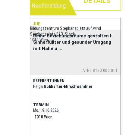
DETAILS
Nachmeldung
4UE
Bildungszentrum Stephansplatz auf.wind
Stephansplatz 3/ 3. Stock
Reihe Beziehungsräume gestalten I:
1010 Wien
Sinnerfüllter und gesunder Umgang
mit Nähe u ...
LV-Nr. 8120 000 011
REFERENT:INNEN
Helga
Göbharter-Ehrschwendner
TERMIN
Mo, 19.10.2026
1010
Wien