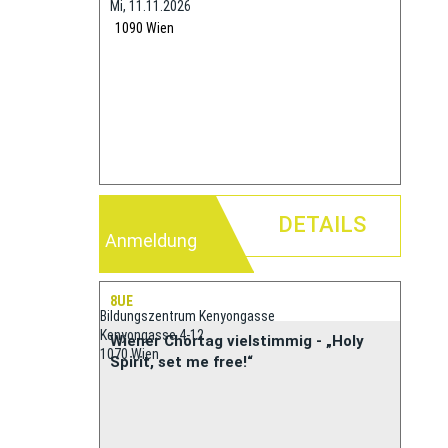
Mi, 11.11.2026
1090
Wien
DETAILS
Anmeldung
8UE
Bildungszentrum Kenyongasse
Kenyongasse 4-12
Wiener Chortag vielstimmig - „Holy
1070 Wien
Spirit, set me free!“