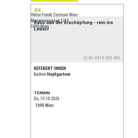
3UE
Viktor Frankl Zentrum Wien
Mariannengasse 1/13
Raus aus der Erschöpfung - rein ins
1090 Wien
Leben!
LV-Nr. 8810 000 486
REFERENT:INNEN
Kathrin
Hopfgartner
TERMIN
Do, 15.10.2026
1090
Wien