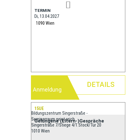
TERMIN
Di, 13.04.2027
1090
Wien
DETAILS
Anmeldung
15UE
Bildungszentrum Singerstraße -
Seminarraum geist.reich
Gelungene (Eltern-)Gespräche
Singerstraße 7/Stiege 4/1.Stock/Tür 20
1010 Wien