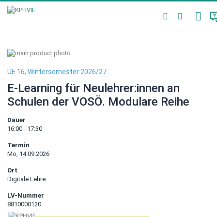
Direkt
PERS
zum
Suche
MERK
Inhalt
Zum
Ende
Zum
der
Anfang
UE 16, Wintersemester 2026/27
Bildergalerie
der
E-Learning für Neulehrer:innen an
springen
Bildergalerie
springen
Schulen der VOSÖ. Modulare Reihe
Dauer
16:00 - 17:30
Termin
Mo, 14.09.2026
Ort
Digitale Lehre
LV-Nummer
8810000120