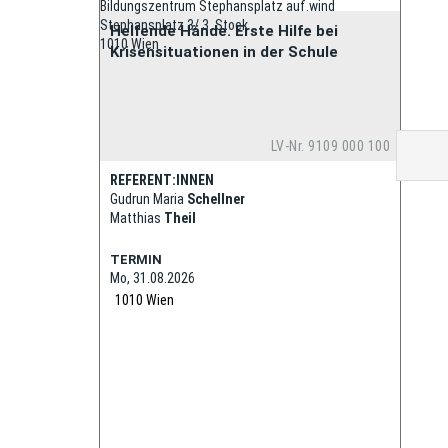
Bildungszentrum Stephansplatz auf.wind
Stephansplatz 3/ 3. Stock
Helfende Hände. Erste Hilfe bei
1010 Wien
Krisensituationen in der Schule
LV-Nr. 9109 000 100
REFERENT:INNEN
Gudrun Maria
Schellner
Matthias
Theil
TERMIN
Mo, 31.08.2026
1010
Wien