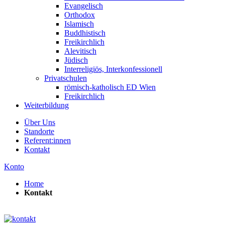
Evangelisch
Orthodox
Islamisch
Buddhistisch
Freikirchlich
Alevitisch
Jüdisch
Interreligiös, Interkonfessionell
Privatschulen
römisch-katholisch ED Wien
Freikirchlich
Weiterbildung
Über Uns
Standorte
Referent:innen
Kontakt
Konto
Home
Kontakt