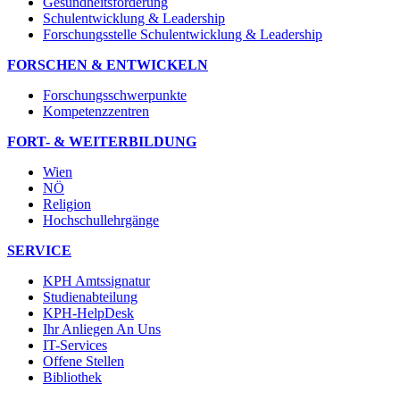
Gesundheitsförderung
Schulentwicklung & Leadership
Forschungsstelle Schulentwicklung & Leadership
FORSCHEN & ENTWICKELN
Forschungsschwerpunkte
Kompetenzzentren
FORT- & WEITERBILDUNG
Wien
NÖ
Religion
Hochschullehrgänge
SERVICE
KPH Amtssignatur
Studienabteilung
KPH-HelpDesk
Ihr Anliegen An Uns
IT-Services
Offene Stellen
Bibliothek