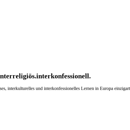
interreligiös.
interkonfessionell.
öses, interkulturelles und interkonfessionelles Lernen in Europa einziga