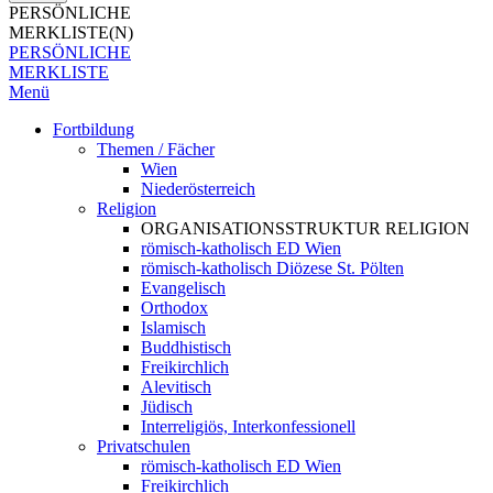
PERSÖNLICHE
MERKLISTE(N)
PERSÖNLICHE
MERKLISTE
Menü
Fortbildung
Themen / Fächer
Wien
Niederösterreich
Religion
ORGANISATIONSSTRUKTUR RELIGION
römisch-katholisch ED Wien
römisch-katholisch Diözese St. Pölten
Evangelisch
Orthodox
Islamisch
Buddhistisch
Freikirchlich
Alevitisch
Jüdisch
Interreligiös, Interkonfessionell
Privatschulen
römisch-katholisch ED Wien
Freikirchlich