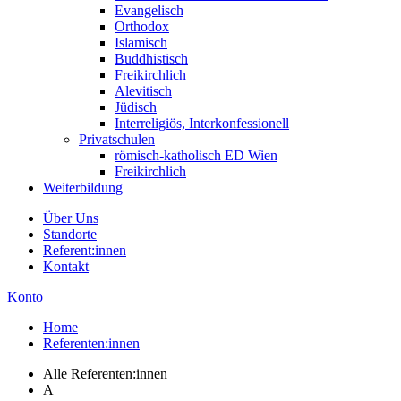
Evangelisch
Orthodox
Islamisch
Buddhistisch
Freikirchlich
Alevitisch
Jüdisch
Interreligiös, Interkonfessionell
Privatschulen
römisch-katholisch ED Wien
Freikirchlich
Weiterbildung
Über Uns
Standorte
Referent:innen
Kontakt
Konto
Home
Referenten:innen
Alle Referenten:innen
A