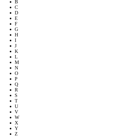
B
C
D
E
F
G
H
I
J
K
L
M
N
O
P
Q
R
S
T
U
V
W
X
Y
Z