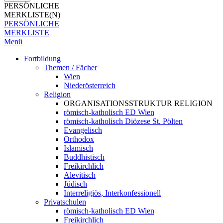
PERSÖNLICHE
MERKLISTE(N)
PERSÖNLICHE
MERKLISTE
Menü
Fortbildung
Themen / Fächer
Wien
Niederösterreich
Religion
ORGANISATIONSSTRUKTUR RELIGION
römisch-katholisch ED Wien
römisch-katholisch Diözese St. Pölten
Evangelisch
Orthodox
Islamisch
Buddhistisch
Freikirchlich
Alevitisch
Jüdisch
Interreligiös, Interkonfessionell
Privatschulen
römisch-katholisch ED Wien
Freikirchlich