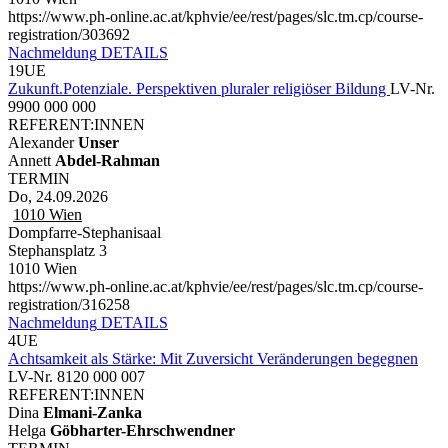
https://www.ph-online.ac.at/kphvie/ee/rest/pages/slc.tm.cp/course-
registration/303692
Nachmeldung
DETAILS
19UE
Zukunft.Potenziale. Perspektiven pluraler religiöser Bildung
LV-Nr.
9900 000 000
REFERENT:INNEN
Alexander
Unser
Annett
Abdel-Rahman
TERMIN
Do, 24.09.2026
1010
Wien
Dompfarre-Stephanisaal
Stephansplatz 3
1010 Wien
https://www.ph-online.ac.at/kphvie/ee/rest/pages/slc.tm.cp/course-
registration/316258
Nachmeldung
DETAILS
4UE
Achtsamkeit als Stärke: Mit Zuversicht Veränderungen begegnen
LV-Nr. 8120 000 007
REFERENT:INNEN
Dina
Elmani-Zanka
Helga
Göbharter-Ehrschwendner