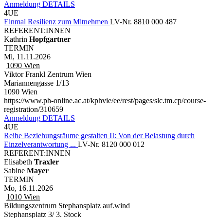
Anmeldung
DETAILS
4UE
Einmal Resilienz zum Mitnehmen
LV-Nr. 8810 000 487
REFERENT:INNEN
Kathrin
Hopfgartner
TERMIN
Mi, 11.11.2026
1090
Wien
Viktor Frankl Zentrum Wien
Mariannengasse 1/13
1090 Wien
https://www.ph-online.ac.at/kphvie/ee/rest/pages/slc.tm.cp/course-
registration/310659
Anmeldung
DETAILS
4UE
Reihe Beziehungsräume gestalten II: Von der Belastung durch
Einzelverantwortung ...
LV-Nr. 8120 000 012
REFERENT:INNEN
Elisabeth
Traxler
Sabine
Mayer
TERMIN
Mo, 16.11.2026
1010
Wien
Bildungszentrum Stephansplatz auf.wind
Stephansplatz 3/ 3. Stock