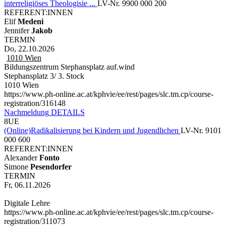
interreligiöses Theologisie ...
LV-Nr. 9900 000 200
REFERENT:INNEN
Elif
Medeni
Jennifer
Jakob
TERMIN
Do, 22.10.2026
1010
Wien
Bildungszentrum Stephansplatz auf.wind
Stephansplatz 3/ 3. Stock
1010 Wien
https://www.ph-online.ac.at/kphvie/ee/rest/pages/slc.tm.cp/course-
registration/316148
Nachmeldung
DETAILS
8UE
(Online)Radikalisierung bei Kindern und Jugendlichen
LV-Nr. 9101
000 600
REFERENT:INNEN
Alexander
Fonto
Simone
Pesendorfer
TERMIN
Fr, 06.11.2026
Digitale Lehre
https://www.ph-online.ac.at/kphvie/ee/rest/pages/slc.tm.cp/course-
registration/311073