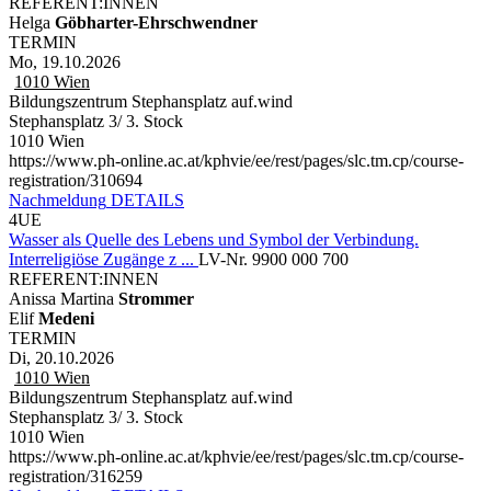
REFERENT:INNEN
Helga
Göbharter-Ehrschwendner
TERMIN
Mo, 19.10.2026
1010
Wien
Bildungszentrum Stephansplatz auf.wind
Stephansplatz 3/ 3. Stock
1010 Wien
https://www.ph-online.ac.at/kphvie/ee/rest/pages/slc.tm.cp/course-
registration/310694
Nachmeldung
DETAILS
4UE
Wasser als Quelle des Lebens und Symbol der Verbindung.
Interreligiöse Zugänge z ...
LV-Nr. 9900 000 700
REFERENT:INNEN
Anissa Martina
Strommer
Elif
Medeni
TERMIN
Di, 20.10.2026
1010
Wien
Bildungszentrum Stephansplatz auf.wind
Stephansplatz 3/ 3. Stock
1010 Wien
https://www.ph-online.ac.at/kphvie/ee/rest/pages/slc.tm.cp/course-
registration/316259