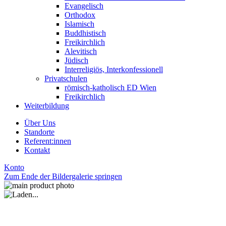
Evangelisch
Orthodox
Islamisch
Buddhistisch
Freikirchlich
Alevitisch
Jüdisch
Interreligiös, Interkonfessionell
Privatschulen
römisch-katholisch ED Wien
Freikirchlich
Weiterbildung
Über Uns
Standorte
Referent:innen
Kontakt
Konto
Zum Ende der Bildergalerie springen