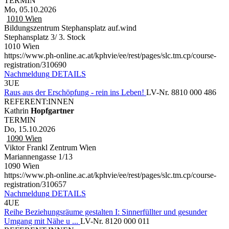
TERMIN
Mo, 05.10.2026
1010
Wien
Bildungszentrum Stephansplatz auf.wind
Stephansplatz 3/ 3. Stock
1010 Wien
https://www.ph-online.ac.at/kphvie/ee/rest/pages/slc.tm.cp/course-
registration/310690
Nachmeldung
DETAILS
3UE
Raus aus der Erschöpfung - rein ins Leben!
LV-Nr. 8810 000 486
REFERENT:INNEN
Kathrin
Hopfgartner
TERMIN
Do, 15.10.2026
1090
Wien
Viktor Frankl Zentrum Wien
Mariannengasse 1/13
1090 Wien
https://www.ph-online.ac.at/kphvie/ee/rest/pages/slc.tm.cp/course-
registration/310657
Nachmeldung
DETAILS
4UE
Reihe Beziehungsräume gestalten I: Sinnerfüllter und gesunder
Umgang mit Nähe u ...
LV-Nr. 8120 000 011