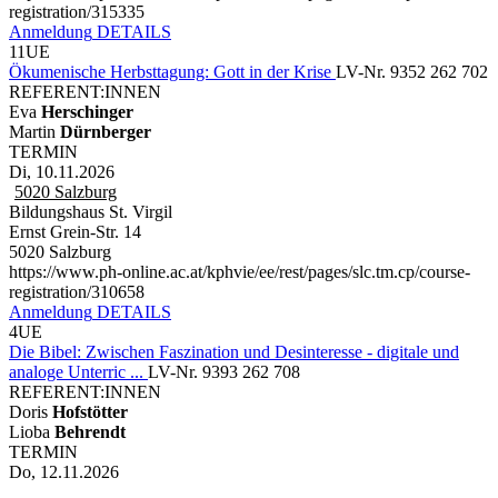
registration/315335
Anmeldung
DETAILS
11UE
Ökumenische Herbsttagung: Gott in der Krise
LV-Nr. 9352 262 702
REFERENT:INNEN
Eva
Herschinger
Martin
Dürnberger
TERMIN
Di, 10.11.2026
5020
Salzburg
Bildungshaus St. Virgil
Ernst Grein-Str. 14
5020 Salzburg
https://www.ph-online.ac.at/kphvie/ee/rest/pages/slc.tm.cp/course-
registration/310658
Anmeldung
DETAILS
4UE
Die Bibel: Zwischen Faszination und Desinteresse - digitale und
analoge Unterric ...
LV-Nr. 9393 262 708
REFERENT:INNEN
Doris
Hofstötter
Lioba
Behrendt
TERMIN
Do, 12.11.2026