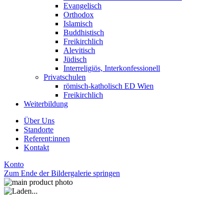
Evangelisch
Orthodox
Islamisch
Buddhistisch
Freikirchlich
Alevitisch
Jüdisch
Interreligiös, Interkonfessionell
Privatschulen
römisch-katholisch ED Wien
Freikirchlich
Weiterbildung
Über Uns
Standorte
Referent:innen
Kontakt
Konto
Zum Ende der Bildergalerie springen