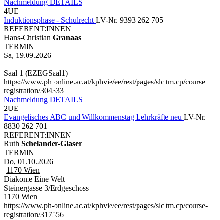
Nachmeldung
DETAILS
4UE
Induktionsphase - Schulrecht
LV-Nr. 9393 262 705
REFERENT:INNEN
Hans-Christian
Granaas
TERMIN
Sa, 19.09.2026
Saal 1 (EZEGSaal1)
https://www.ph-online.ac.at/kphvie/ee/rest/pages/slc.tm.cp/course-
registration/304333
Nachmeldung
DETAILS
2UE
Evangelisches ABC und Willkommenstag Lehrkräfte neu
LV-Nr.
8830 262 701
REFERENT:INNEN
Ruth
Schelander-Glaser
TERMIN
Do, 01.10.2026
1170
Wien
Diakonie Eine Welt
Steinergasse 3/Erdgeschoss
1170 Wien
https://www.ph-online.ac.at/kphvie/ee/rest/pages/slc.tm.cp/course-
registration/317556