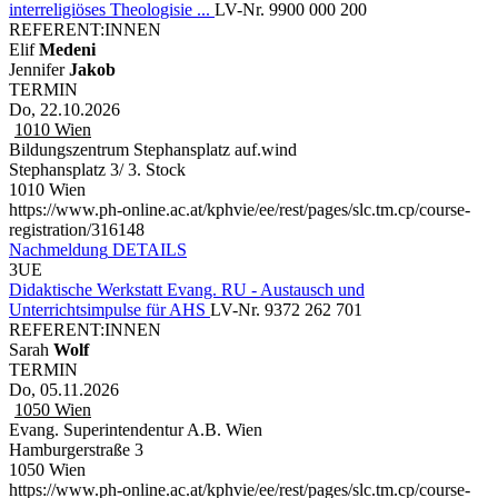
interreligiöses Theologisie ...
LV-Nr. 9900 000 200
REFERENT:INNEN
Elif
Medeni
Jennifer
Jakob
TERMIN
Do, 22.10.2026
1010
Wien
Bildungszentrum Stephansplatz auf.wind
Stephansplatz 3/ 3. Stock
1010 Wien
https://www.ph-online.ac.at/kphvie/ee/rest/pages/slc.tm.cp/course-
registration/316148
Nachmeldung
DETAILS
3UE
Didaktische Werkstatt Evang. RU - Austausch und
Unterrichtsimpulse für AHS
LV-Nr. 9372 262 701
REFERENT:INNEN
Sarah
Wolf
TERMIN
Do, 05.11.2026
1050
Wien
Evang. Superintendentur A.B. Wien
Hamburgerstraße 3
1050 Wien
https://www.ph-online.ac.at/kphvie/ee/rest/pages/slc.tm.cp/course-