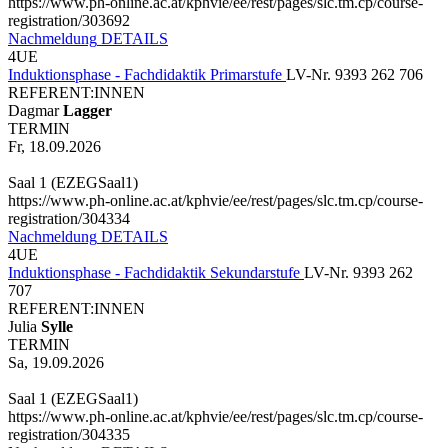
https://www.ph-online.ac.at/kphvie/ee/rest/pages/slc.tm.cp/course-
registration/303692
Nachmeldung
DETAILS
4UE
Induktionsphase - Fachdidaktik Primarstufe
LV-Nr. 9393 262 706
REFERENT:INNEN
Dagmar
Lagger
TERMIN
Fr, 18.09.2026
Saal 1 (EZEGSaal1)
https://www.ph-online.ac.at/kphvie/ee/rest/pages/slc.tm.cp/course-
registration/304334
Nachmeldung
DETAILS
4UE
Induktionsphase - Fachdidaktik Sekundarstufe
LV-Nr. 9393 262
707
REFERENT:INNEN
Julia
Sylle
TERMIN
Sa, 19.09.2026
Saal 1 (EZEGSaal1)
https://www.ph-online.ac.at/kphvie/ee/rest/pages/slc.tm.cp/course-
registration/304335