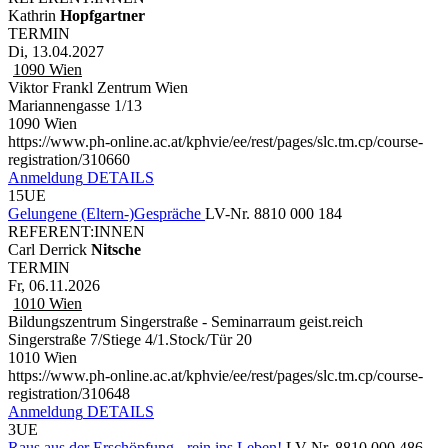
Kathrin
Hopfgartner
TERMIN
Di, 13.04.2027
1090
Wien
Viktor Frankl Zentrum Wien
Mariannengasse 1/13
1090 Wien
https://www.ph-online.ac.at/kphvie/ee/rest/pages/slc.tm.cp/course-
registration/310660
Anmeldung
DETAILS
15UE
Gelungene (Eltern-)Gespräche
LV-Nr. 8810 000 184
REFERENT:INNEN
Carl Derrick
Nitsche
TERMIN
Fr, 06.11.2026
1010
Wien
Bildungszentrum Singerstraße - Seminarraum geist.reich
Singerstraße 7/Stiege 4/1.Stock/Tür 20
1010 Wien
https://www.ph-online.ac.at/kphvie/ee/rest/pages/slc.tm.cp/course-
registration/310648
Anmeldung
DETAILS
3UE
Raus aus der Erschöpfung - rein ins Leben!
LV-Nr. 8810 000 486