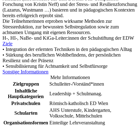
Forschung von Kristin Neff) und der Stress- und Resilienzforschung
(Lazarus, Wustmann …) basieren und in pädagogischen Kontexten
bereits erfolgreich erprobt sind.
Die Teilnehmerinnen erproben wirksame Methoden zur
Stressreduktion, zur bewussten Selbstregulation sowie zum
achtsamen Umgang mit eigenen Ressourcen.
H-, HI-, NaBe- und KiGa-Leiter:innen der Schulstiftung der EDW
Ziele
• Integration der erlernten Techniken in den pädagogischen Alltag
• Stärkung des beruflichen Wohlbefindens, der persönlichen
Resilienz und der Präsenz
• Sensibilisierung für Achtsamkeit und Selbstfürsorge
Sonstige Informationen
Mehr Informationen
Zielgruppen
Schulleiter-/Vorständ*innen
Inhaltliche
Leadership + Schulmanag.
Hauptkategorien
Privatschulen
Römisch-katholisch ED Wien
AHS Unterstufe, Kindergarten,
Schularten
Volksschule, Mittelschulen
Organisationsformen
Einteilige Lehrveranstaltung