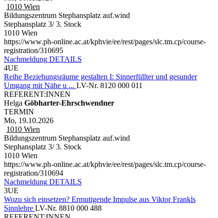
1010
Wien
Bildungszentrum Stephansplatz auf.wind
Stephansplatz 3/ 3. Stock
1010 Wien
https://www.ph-online.ac.at/kphvie/ee/rest/pages/slc.tm.cp/course-
registration/310695
Nachmeldung
DETAILS
4UE
Reihe Beziehungsräume gestalten I: Sinnerfüllter und gesunder
Umgang mit Nähe u ...
LV-Nr. 8120 000 011
REFERENT:INNEN
Helga
Göbharter-Ehrschwendner
TERMIN
Mo, 19.10.2026
1010
Wien
Bildungszentrum Stephansplatz auf.wind
Stephansplatz 3/ 3. Stock
1010 Wien
https://www.ph-online.ac.at/kphvie/ee/rest/pages/slc.tm.cp/course-
registration/310694
Nachmeldung
DETAILS
3UE
Wozu sich einsetzen? Ermutigende Impulse aus Viktor Frankls
Sinnlehre
LV-Nr. 8810 000 488
REFERENT:INNEN