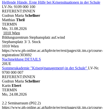
Helfende Hände. Erste Hilfe bei Krisensituationen in der Schule
LV-Nr. 9109 000 100
REFERENT:INNEN
Gudrun Maria
Schellner
Matthias
Theil
TERMIN
Mo, 31.08.2026
1010
Wien
Bildungszentrum Stephansplatz auf.wind
Stephansplatz 3/ 3. Stock
1010 Wien
https://www.ph-online.ac.at/kphvie/ee/rest/pages/slc.tm.cp/course-
registration/303692
Nachmeldung
DETAILS
20UE
Sommerakademie "Krisen(management) in der Schule"
LV-Nr.
9700 000 007
REFERENT:INNEN
Gudrun Maria
Schellner
Karin
Ebert
TERMIN
Mo, 24.08.2026
2.2 Seminarraum (P02.2)
https://www.ph-online.ac.at/kphvie/ee/rest/pages/slc.tm.cp/course-