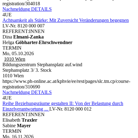
registration/304018
Nachmeldung
DETAILS
4UE
Achtsamkeit als Stärke: Mit Zuversicht Veränderungen begegnen
LV-Nr. 8120 000 007
REFERENT:INNEN
Dina
Elmani-Zanka
Helga
Göbharter-Ehrschwendner
TERMIN
Mo, 05.10.2026
1010
Wien
Bildungszentrum Stephansplatz auf.wind
Stephansplatz 3/ 3. Stock
1010 Wien
https://www.ph-online.ac.at/kphvie/ee/rest/pages/slc.tm.cp/course-
registration/310690
Nachmeldung
DETAILS
4UE
Reihe Beziehungsräume gestalten II: Von der Belastung durch
Einzelverantwortung ...
LV-Nr. 8120 000 012
REFERENT:INNEN
Elisabeth
Traxler
Sabine
Mayer
TERMIN
Mo, 16.11.2026