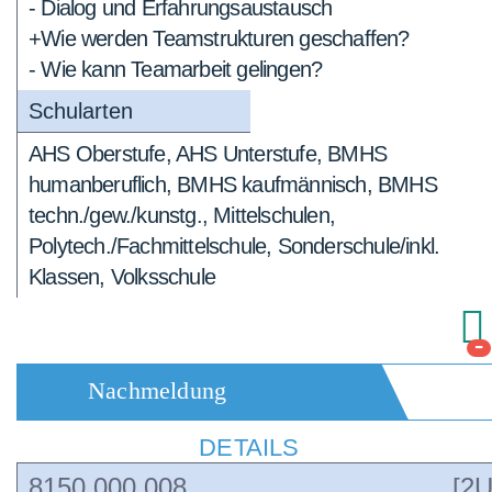
- Dialog und Erfahrungsaustausch
+Wie werden Teamstrukturen geschaffen?
- Wie kann Teamarbeit gelingen?
Schularten
AHS Oberstufe, AHS Unterstufe, BMHS
humanberuflich, BMHS kaufmännisch, BMHS
techn./gew./kunstg., Mittelschulen,
Polytech./Fachmittelschule, Sonderschule/inkl.
Klassen, Volksschule
-
Nachmeldung
DETAILS
8150.000.008
[2U