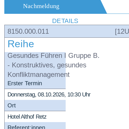
Nachmeldung
DETAILS
8150.000.011
[12U
Reihe
Gesundes Führen I Gruppe B.
- Konstruktives, gesundes
Konfliktmanagement
Erster Termin
Donnerstag, 08.10.2026, 10:30 Uhr
Ort
Hotel Althof Retz
Referent:innen