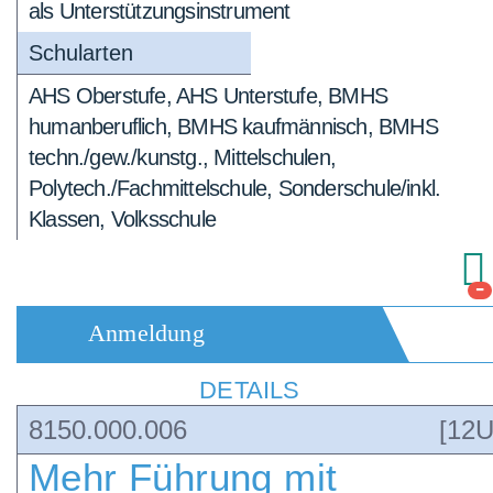
als Unterstützungsinstrument
Schularten
AHS Oberstufe, AHS Unterstufe, BMHS
humanberuflich, BMHS kaufmännisch, BMHS
techn./gew./kunstg., Mittelschulen,
Polytech./Fachmittelschule, Sonderschule/inkl.
Klassen, Volksschule
-
Anmeldung
DETAILS
8150.000.006
[12U
Mehr Führung mit