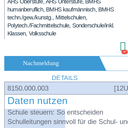
AHS Oberstufe, AHS Unterstufe, BMHS
humanberuflich, BMHS kaufmännisch, BMHS
techn./gew./kunstg., Mittelschulen,
Polytech./Fachmittelschule, Sonderschule/inkl.
Klassen, Volksschule
-
Nachmeldung
DETAILS
8150.000.003
[12U
Daten nutzen
Schule steuern: So entscheiden
Schulleitungen sinnvoll für die Schul- un