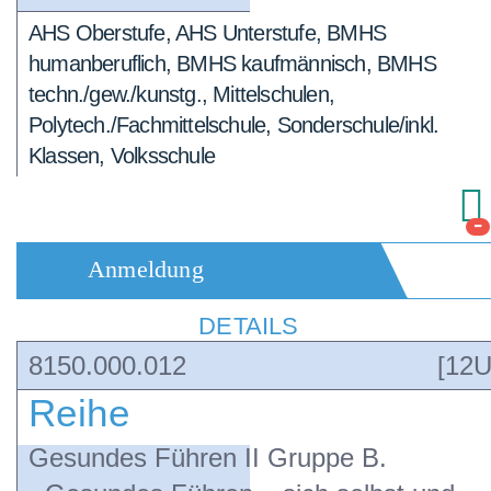
AHS Oberstufe, AHS Unterstufe, BMHS
humanberuflich, BMHS kaufmännisch, BMHS
techn./gew./kunstg., Mittelschulen,
Polytech./Fachmittelschule, Sonderschule/inkl.
Klassen, Volksschule
-
Anmeldung
DETAILS
8150.000.012
[12U
Reihe
Gesundes Führen II Gruppe B.