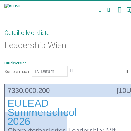
Direkt
PERS
zum
Suche
MERK
Inhalt
Geteilte Merkliste
Leadership Wien
Druckversion
In
Sortieren nach
absteigender
Ra
Reihenfolge
7330.000.200
[10U
EULEAD
Summerschool
2026
Charakterbasiertes Leadership: Mit