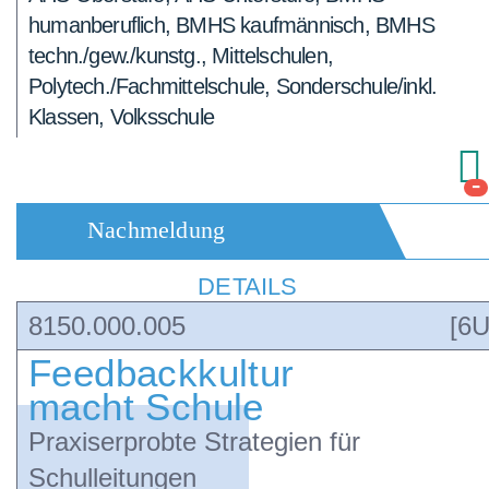
humanberuflich, BMHS kaufmännisch, BMHS
techn./gew./kunstg., Mittelschulen,
Polytech./Fachmittelschule, Sonderschule/inkl.
Klassen, Volksschule
-
Nachmeldung
DETAILS
8150.000.005
[6U
Feedbackkultur
macht Schule
Praxiserprobte Strategien für
Schulleitungen