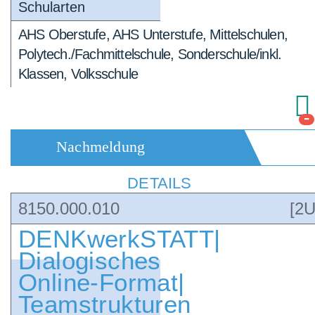
Schularten
AHS Oberstufe, AHS Unterstufe, Mittelschulen,
Polytech./Fachmittelschule, Sonderschule/inkl.
Klassen, Volksschule
-
Nachmeldung
DETAILS
8150.000.010
[2U
DENKwerkSTATT|
Dialogisches
Online-Format|
Teamstrukturen