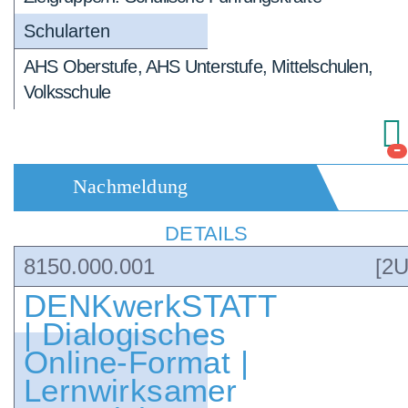
Schularten
AHS Oberstufe, AHS Unterstufe, Mittelschulen,
Volksschule
-
Nachmeldung
DETAILS
8150.000.001
[2U
DENKwerkSTATT
| Dialogisches
Online-Format |
Lernwirksamer